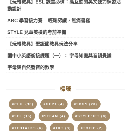
【玩轉教具】ESL 課堂必備：高互動的英文聽力練習活
動設計
ABC 學習接力賽 ─ 輕鬆認讀，無痛書寫
STYLE 兒童英檢的考前準備
【玩轉教具】聖誕節教具玩法分享
國中小英語銜接課題（一）： 字母知識與音韻覺識
字母與自然發音的教學
標籤
#CLIL
(38)
#GEPT
(4)
#SDGS
(20)
#SEL
(15)
#STEAM
(4)
#STYLE/JET
(8)
#TEDTALKS
(6)
#TKT
(3)
#TOEIC
(2)