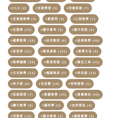
#YLE
(2)
#任務學習
(3)
#兒童英檢
(7)
#全美語教學
(3)
#劉楚筠
(9)
#口說教學
(7)
#史嘉琳
(13)
#國中會考
(3)
#國中英語
(4)
#國際教育
(10)
#幼兒教材
(6)
#幼美教學
(40)
#彭若寧
(21)
#教具桌遊
(101)
#教學方法
(8)
#教學議題
(30)
#教室英語
(3)
#數位工具
(41)
#文法教學
(15)
#暢銷教具
(7)
#林加振
(15)
#林子斌
(6)
#沈佳慧
(15)
#特殊教育
(1)
#班級管理
(7)
#節慶教學
(43)
#素養導向
(45)
#聽力教學
(5)
#腦科學
(2)
#自然發音
(4)
#范雅筑
(12)
#融合教育
(1)
#補教經營
(4)