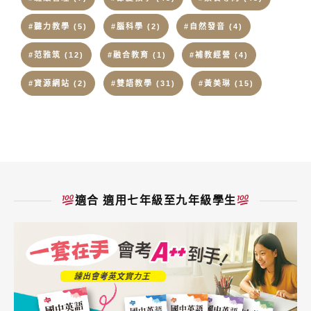
#聽力教學
(5)
#腦科學
(2)
#自然發音
(4)
#范雅筑
(12)
#融合教育
(1)
#補教經營
(4)
#資源網站
(2)
#雙語教學
(31)
#黃美琳
(15)
適合 適用七年級至九年級學生