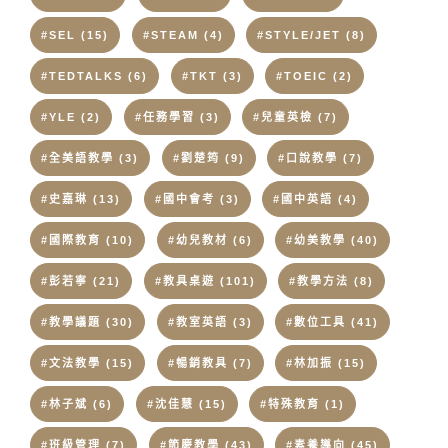
#SEL
(15)
#STEAM
(4)
#STYLE/JET
(8)
#TEDTALKS
(6)
#TKT
(3)
#TOEIC
(2)
#YLE
(2)
#任務學習
(3)
#兒童英檢
(7)
#全美語教學
(3)
#劉楚筠
(9)
#口說教學
(7)
#史嘉琳
(13)
#國中會考
(3)
#國中英語
(4)
#國際教育
(10)
#幼兒教材
(6)
#幼美教學
(40)
#彭若寧
(21)
#教具桌遊
(101)
#教學方法
(8)
#教學議題
(30)
#教室英語
(3)
#數位工具
(41)
#文法教學
(15)
#暢銷教具
(7)
#林加振
(15)
#林子斌
(6)
#沈佳慧
(15)
#特殊教育
(1)
#班級管理
(7)
#節慶教學
(43)
#素養導向
(45)