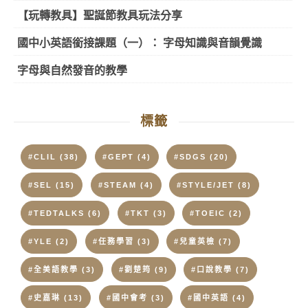
【玩轉教具】聖誕節教具玩法分享
國中小英語銜接課題（一）： 字母知識與音韻覺識
字母與自然發音的教學
標籤
#CLIL
(38)
#GEPT
(4)
#SDGS
(20)
#SEL
(15)
#STEAM
(4)
#STYLE/JET
(8)
#TEDTALKS
(6)
#TKT
(3)
#TOEIC
(2)
#YLE
(2)
#任務學習
(3)
#兒童英檢
(7)
#全美語教學
(3)
#劉楚筠
(9)
#口說教學
(7)
#史嘉琳
(13)
#國中會考
(3)
#國中英語
(4)