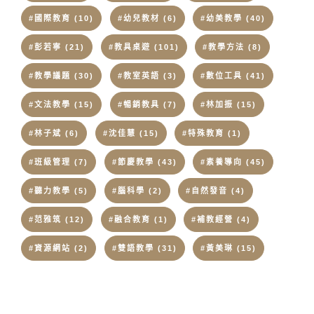
#國際教育
(10)
#幼兒教材
(6)
#幼美教學
(40)
#彭若寧
(21)
#教具桌遊
(101)
#教學方法
(8)
#教學議題
(30)
#教室英語
(3)
#數位工具
(41)
#文法教學
(15)
#暢銷教具
(7)
#林加振
(15)
#林子斌
(6)
#沈佳慧
(15)
#特殊教育
(1)
#班級管理
(7)
#節慶教學
(43)
#素養導向
(45)
#聽力教學
(5)
#腦科學
(2)
#自然發音
(4)
#范雅筑
(12)
#融合教育
(1)
#補教經營
(4)
#資源網站
(2)
#雙語教學
(31)
#黃美琳
(15)