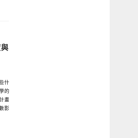
度與
些什
學的
計畫
數影