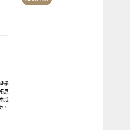
遊學
拓展
構或
夯！