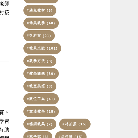
老師
#幼兒教材
(6)
討接
#幼美教學
(40)
#彭若寧
(21)
#教具桌遊
(101)
#教學方法
(8)
#教學議題
(30)
）
#教室英語
(3)
#數位工具
(41)
#文法教學
(15)
賽。
學習
#暢銷教具
(7)
#林加振
(15)
有助
#林子斌
(6)
#沈佳慧
(15)