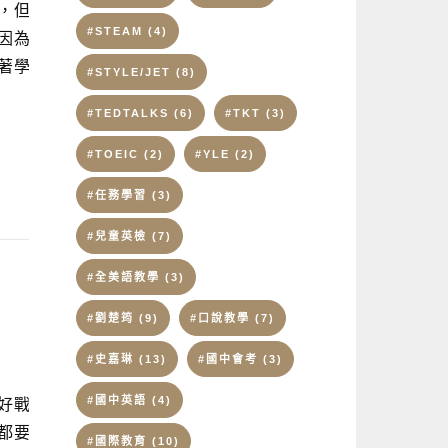
，但
#STEAM
(4)
因為
撐著學
#STYLE/JET
(8)
#TEDTALKS
(6)
#TKT
(3)
#TOEIC
(2)
#YLE
(2)
#任務學習
(3)
#兒童英檢
(7)
#全美語教學
(3)
）
#劉楚筠
(9)
#口說教學
(7)
#史嘉琳
(13)
#國中會考
(3)
#國中英語
(4)
好戰
都要
#國際教育
(10)