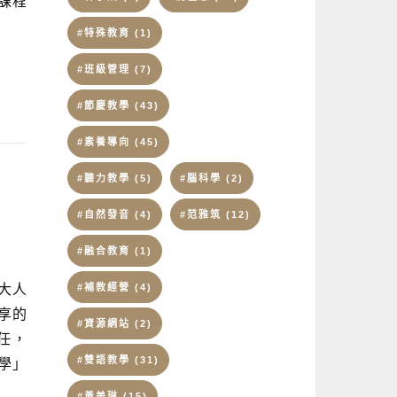
課程
#特殊教育
(1)
#班級管理
(7)
#節慶教學
(43)
#素養導向
(45)
#聽力教學
(5)
#腦科學
(2)
#自然發音
(4)
#范雅筑
(12)
#融合教育
(1)
#補教經營
(4)
大人
享的
#資源網站
(2)
任，
#雙語教學
(31)
學」
#黃美琳
(15)