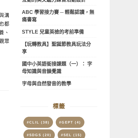
ABC 學習接力賽 ─ 輕鬆認讀，無
與溝
痛書寫
也都
STYLE 兒童英檢的考前準備
養、
觀眾
【玩轉教具】聖誕節教具玩法分
享
國中小英語銜接課題（一）： 字
母知識與音韻覺識
字母與自然發音的教學
標籤
#CLIL
(38)
#GEPT
(4)
#SDGS
(20)
#SEL
(15)