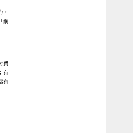
力，
「網
付費
；有
都有