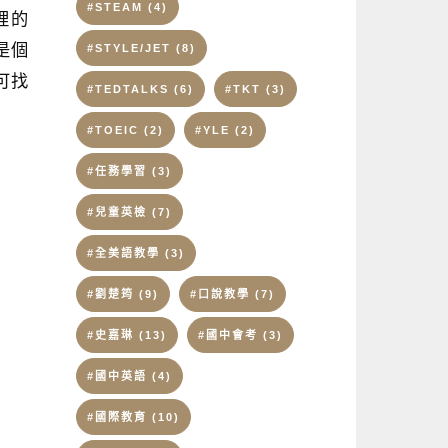
#STEAM
(4)
裡的
#STYLE/JET
(8)
您是個
可找
#TEDTALKS
(6)
#TKT
(3)
#TOEIC
(2)
#YLE
(2)
#任務學習
(3)
#兒童英檢
(7)
#全美語教學
(3)
#劉楚筠
(9)
#口說教學
(7)
#史嘉琳
(13)
#國中會考
(3)
#國中英語
(4)
#國際教育
(10)