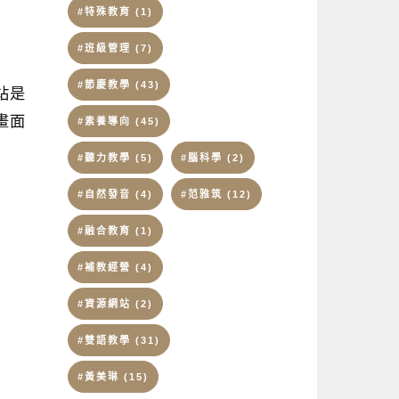
#特殊教育
(1)
#班級管理
(7)
#節慶教學
(43)
站是
畫面
#素養導向
(45)
#聽力教學
(5)
#腦科學
(2)
#自然發音
(4)
#范雅筑
(12)
#融合教育
(1)
#補教經營
(4)
#資源網站
(2)
#雙語教學
(31)
#黃美琳
(15)