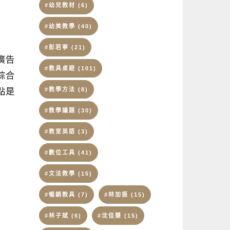
#幼兒教材
(6)
#幼美教學
(40)
#彭若寧
(21)
廣告
#教具桌遊
(101)
綜合
#教學方法
(8)
點是
#教學議題
(30)
#教室英語
(3)
#數位工具
(41)
#文法教學
(15)
#暢銷教具
(7)
#林加振
(15)
#林子斌
(6)
#沈佳慧
(15)