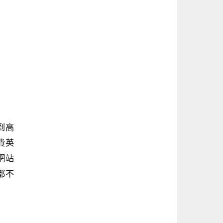
到高
費英
網站
都不