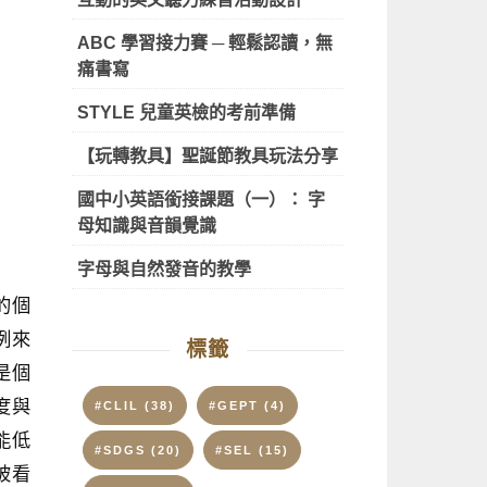
ABC 學習接力賽 ─ 輕鬆認讀，無
痛書寫
STYLE 兒童英檢的考前準備
【玩轉教具】聖誕節教具玩法分享
國中小英語銜接課題（一）： 字
母知識與音韻覺識
字母與自然發音的教學
的個
例來
標籤
是個
度與
#CLIL
(38)
#GEPT
(4)
能低
#SDGS
(20)
#SEL
(15)
被看