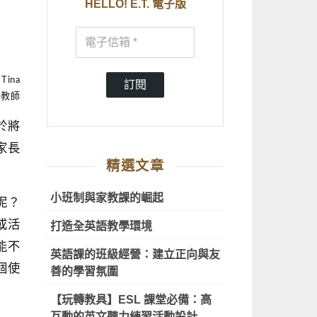
HELLO! E.T. 電子版
ina
訂閱
語教師
於將
家長
精選文章
小班制與家教課的崛起
呢？
或活
打造全英語教學環境
能不
英語課的班級經營：建立正向與友
個使
善的學習氛圍
【玩轉教具】ESL 課堂必備：高
互動的英文聽力練習活動設計