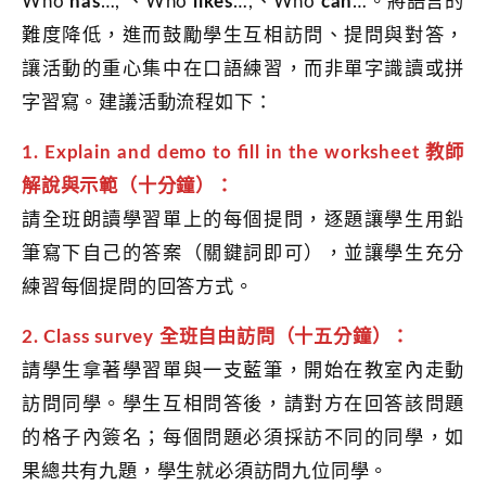
Who
has
…, 、Who
likes
…,、Who
can
…。將語言的
難度降低，進而鼓勵學生互相訪問、提問與對答，
讓活動的重心集中在口語練習，而非單字識讀或拼
字習寫。建議活動流程如下：
1. Explain and demo to ﬁll in the worksheet 教師
解說與示範（十分鐘）
：
請全班朗讀學習單上的每個提問，逐題讓學生用鉛
筆寫下自己的答案（關鍵詞即可），並讓學生充分
練習每個提問的回答方式。
2. Class survey 全班自由訪問（十五分鐘）：
請學生拿著學習單與一支藍筆，開始在教室內走動
訪問同學。學生互相問答後，請對方在回答該問題
的格子內簽名；每個問題必須採訪不同的同學，如
果總共有九題，學生就必須訪問九位同學。