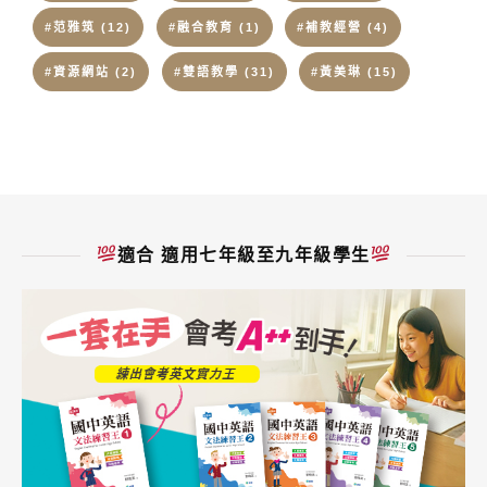
#范雅筑
(12)
#融合教育
(1)
#補教經營
(4)
#資源網站
(2)
#雙語教學
(31)
#黃美琳
(15)
適合 適用七年級至九年級學生