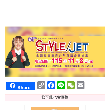
Copy
Facebook
Line
WeChat
Email
Share
Link
您可能也會喜歡