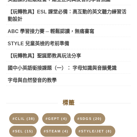
【玩轉教具】ESL 課堂必備：高互動的英文聽力練習活
動設計
ABC 學習接力賽 ─ 輕鬆認讀，無痛書寫
STYLE 兒童英檢的考前準備
【玩轉教具】聖誕節教具玩法分享
國中小英語銜接課題（一）： 字母知識與音韻覺識
字母與自然發音的教學
標籤
#CLIL
(38)
#GEPT
(4)
#SDGS
(20)
#SEL
(15)
#STEAM
(4)
#STYLE/JET
(8)