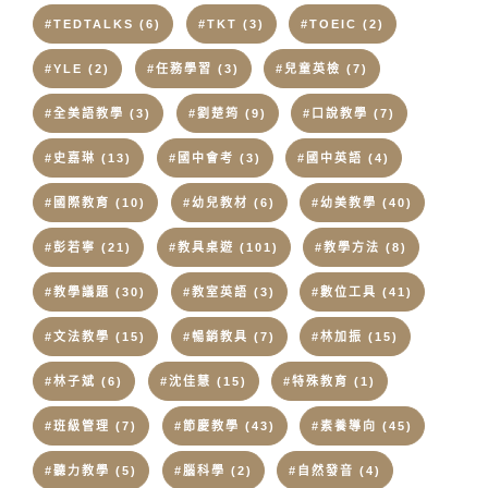
#TEDTALKS
(6)
#TKT
(3)
#TOEIC
(2)
#YLE
(2)
#任務學習
(3)
#兒童英檢
(7)
#全美語教學
(3)
#劉楚筠
(9)
#口說教學
(7)
#史嘉琳
(13)
#國中會考
(3)
#國中英語
(4)
#國際教育
(10)
#幼兒教材
(6)
#幼美教學
(40)
#彭若寧
(21)
#教具桌遊
(101)
#教學方法
(8)
#教學議題
(30)
#教室英語
(3)
#數位工具
(41)
#文法教學
(15)
#暢銷教具
(7)
#林加振
(15)
#林子斌
(6)
#沈佳慧
(15)
#特殊教育
(1)
#班級管理
(7)
#節慶教學
(43)
#素養導向
(45)
#聽力教學
(5)
#腦科學
(2)
#自然發音
(4)