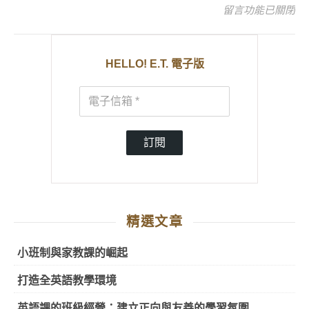
在〈Rise and shi
留言功能已關閉
HELLO! E.T. 電子版
訂閱
精選文章
小班制與家教課的崛起
打造全英語教學環境
英語課的班級經營：建立正向與友善的學習氛圍