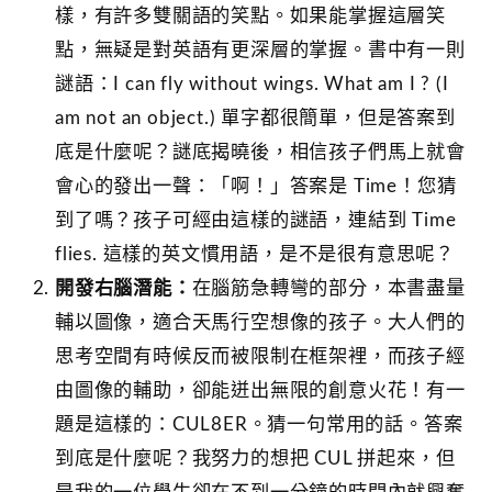
樣，有許多雙關語的笑點。如果能掌握這層笑
點，無疑是對英語有更深層的掌握。書中有一則
謎語：I can fly without wings. What am I ? (I
am not an object.) 單字都很簡單，但是答案到
底是什麼呢？謎底揭曉後，相信孩子們馬上就會
會心的發出一聲：「啊！」答案是 Time！您猜
到了嗎？孩子可經由這樣的謎語，連結到 Time
flies. 這樣的英文慣用語，是不是很有意思呢？
開發右腦潛能：
在腦筋急轉彎的部分，本書盡量
輔以圖像，適合天馬行空想像的孩子。大人們的
思考空間有時候反而被限制在框架裡，而孩子經
由圖像的輔助，卻能迸出無限的創意火花！有一
題是這樣的：CUL8ER。猜一句常用的話。答案
到底是什麼呢？我努力的想把 CUL 拼起來，但