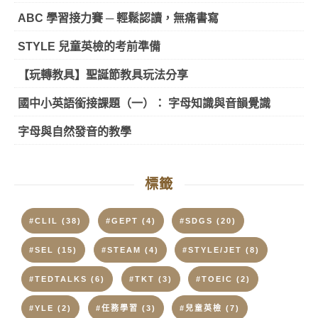
ABC 學習接力賽 ─ 輕鬆認讀，無痛書寫
STYLE 兒童英檢的考前準備
【玩轉教具】聖誕節教具玩法分享
國中小英語銜接課題（一）： 字母知識與音韻覺識
字母與自然發音的教學
標籤
#CLIL
(38)
#GEPT
(4)
#SDGS
(20)
#SEL
(15)
#STEAM
(4)
#STYLE/JET
(8)
#TEDTALKS
(6)
#TKT
(3)
#TOEIC
(2)
#YLE
(2)
#任務學習
(3)
#兒童英檢
(7)