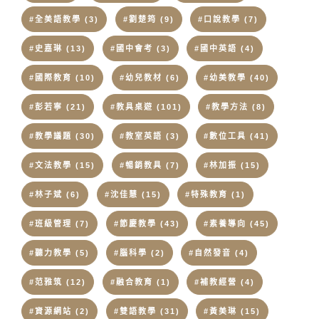
#全美語教學
(3)
#劉楚筠
(9)
#口說教學
(7)
#史嘉琳
(13)
#國中會考
(3)
#國中英語
(4)
#國際教育
(10)
#幼兒教材
(6)
#幼美教學
(40)
#彭若寧
(21)
#教具桌遊
(101)
#教學方法
(8)
#教學議題
(30)
#教室英語
(3)
#數位工具
(41)
#文法教學
(15)
#暢銷教具
(7)
#林加振
(15)
#林子斌
(6)
#沈佳慧
(15)
#特殊教育
(1)
#班級管理
(7)
#節慶教學
(43)
#素養導向
(45)
#聽力教學
(5)
#腦科學
(2)
#自然發音
(4)
#范雅筑
(12)
#融合教育
(1)
#補教經營
(4)
#資源網站
(2)
#雙語教學
(31)
#黃美琳
(15)