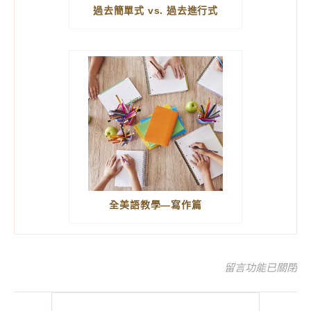
過去簡單式 vs. 過去進行式
全美語教學—寫作篇
在〈「玩」出英語
留言功能已關閉