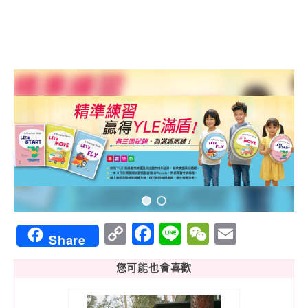
Copy
Facebook
Line
WeChat
Email
Share
Link
您可能也會喜歡