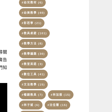
#幼兒教材
(6)
#幼美教學
(40)
#彭若寧
(21)
#教具桌遊
(101)
#教學方法
(8)
尋關
#教學議題
(30)
廣告
#教室英語
(3)
們知
#數位工具
(41)
#文法教學
(15)
#暢銷教具
(7)
#林加振
(15)
#林子斌
(6)
#沈佳慧
(15)