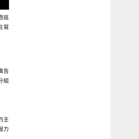
過這
在寫
廣告
分組
的主
服力