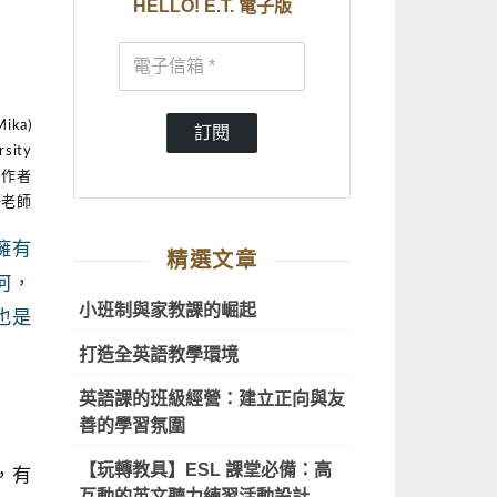
HELLO! E.T. 電子版
ika)
訂閱
rsity
》作者
語老師
擁有
精選文章
何，
小班制與家教課的崛起
也是
打造全英語教學環境
英語課的班級經營：建立正向與友
善的學習氛圍
【玩轉教具】ESL 課堂必備：高
，有
互動的英文聽力練習活動設計