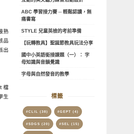
ABC 學習接力賽 ─ 輕鬆認讀，無
痛書寫
STYLE 兒童英檢的考前準備
最熟
該品
【玩轉教具】聖誕節教具玩法分享
派出
國中小英語銜接課題（一）： 字
母知識與音韻覺識
字母與自然發音的教學
t 檔
標籤
學生
#CLIL
(38)
#GEPT
(4)
#SDGS
(20)
#SEL
(15)