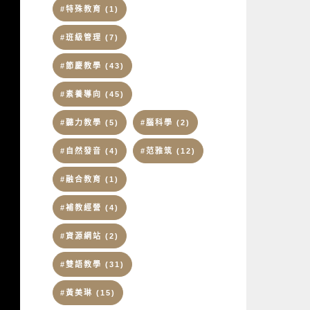
#特殊教育
(1)
#班級管理
(7)
#節慶教學
(43)
#素養導向
(45)
#聽力教學
(5)
#腦科學
(2)
#自然發音
(4)
#范雅筑
(12)
#融合教育
(1)
#補教經營
(4)
#資源網站
(2)
#雙語教學
(31)
#黃美琳
(15)