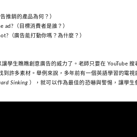
s ad?（廣告推銷的產品為何？）
s of the ad?（目標消費者是誰？）
 or why not?（廣告能打動你嗎？為什麼？）
學生瞧瞧創意廣告的威力了。老師只要在 YouTube 搜
找到許多素材。舉例來說，多年前有一個英語學習的電視
ard Sinking
），就可以作為最佳的恐嚇與警惕，讓學生
！