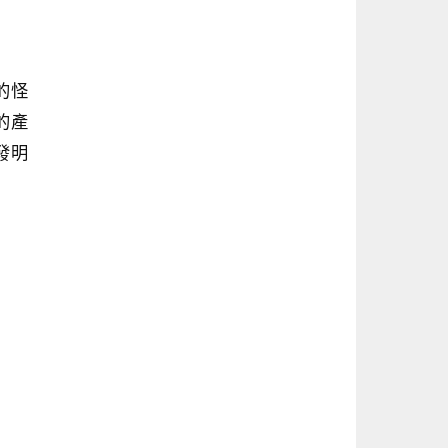
笑的怪
默的產
發明