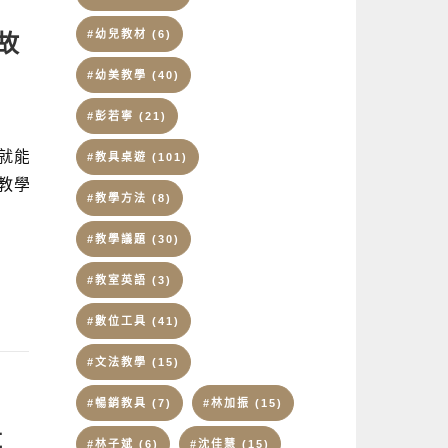
#幼兒教材
(6)
故
#幼美教學
(40)
#彭若寧
(21)
 就能
#教具桌遊
(101)
教學
#教學方法
(8)
#教學議題
(30)
#教室英語
(3)
#數位工具
(41)
#文法教學
(15)
#暢銷教具
(7)
#林加振
(15)
量
#林子斌
(6)
#沈佳慧
(15)