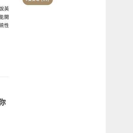
說英
能開
統性
教你