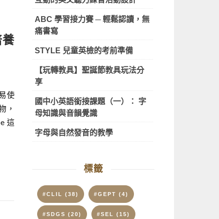
ABC 學習接力賽 ─ 輕鬆認讀，無
痛書寫
 培養
STYLE 兒童英檢的考前準備
【玩轉教具】聖誕節教具玩法分
享
易使
國中小英語銜接課題（一）： 字
物，
母知識與音韻覺識
e 這
字母與自然發音的教學
標籤
#CLIL
(38)
#GEPT
(4)
#SDGS
(20)
#SEL
(15)