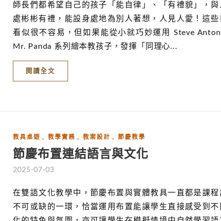
師長們都希望自己的孩子「能自律」、「有禮貌」，與
處彬彬有禮，能設身處地為別人著想，人見人愛！這些
看似很不容易，但如果能從小就巧妙運用 Steve Anton
Mr. Panda 系列繪本教孩子，發揮「同理心...
閱讀全文
,
,
,
教具桌遊
教學實務
教案設計
節慶教學
節慶布置連結語言與文化
2025-07-03
在雙語文化教學中，節慶布置與實體教具一直都是課程
不可或缺的一環，恰當運用布置能讓學生直接感受到不
化的特色與氛圍，亦可讓學生在模擬情境中自然學習語