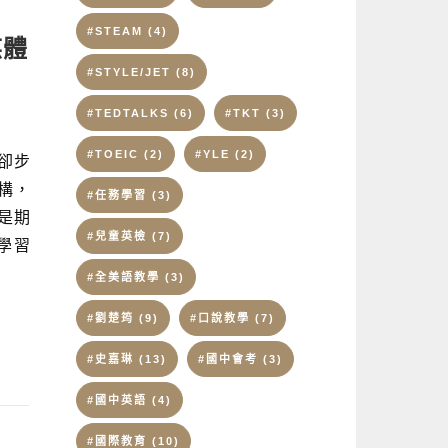
#STEAM
(4)
媒體
#STYLE/JET
(8)
#TEDTALKS
(6)
#TKT
(3)
#TOEIC
(2)
#YLE
(2)
卻步
構，
#任務學習
(3)
是期
#兒童英檢
(7)
學習
#全美語教學
(3)
#劉楚筠
(9)
#口說教學
(7)
#史嘉琳
(13)
#國中會考
(3)
#國中英語
(4)
#國際教育
(10)