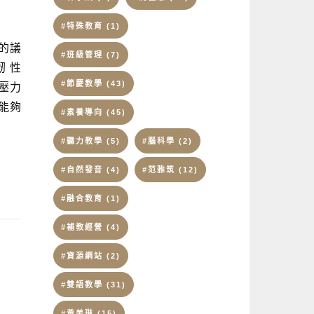
#特殊教育
(1)
的議
#班級管理
(7)
韌性
#節慶教學
(43)
、壓力
能夠
#素養導向
(45)
#聽力教學
(5)
#腦科學
(2)
#自然發音
(4)
#范雅筑
(12)
#融合教育
(1)
#補教經營
(4)
#資源網站
(2)
#雙語教學
(31)
#黃美琳
(15)