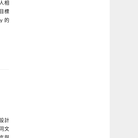
人相
目標
y 的
設計
同文
言與