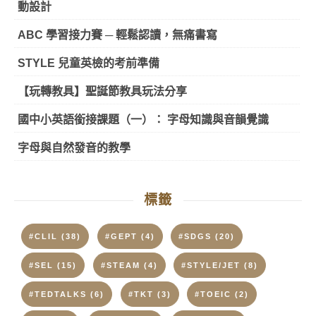
動設計
ABC 學習接力賽 ─ 輕鬆認讀，無痛書寫
STYLE 兒童英檢的考前準備
【玩轉教具】聖誕節教具玩法分享
國中小英語銜接課題（一）： 字母知識與音韻覺識
字母與自然發音的教學
標籤
#CLIL
(38)
#GEPT
(4)
#SDGS
(20)
#SEL
(15)
#STEAM
(4)
#STYLE/JET
(8)
#TEDTALKS
(6)
#TKT
(3)
#TOEIC
(2)