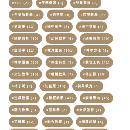
#YLE
(2)
#任務學習
(3)
#兒童英檢
(7)
#全美語教學
(3)
#劉楚筠
(9)
#口說教學
(7)
#史嘉琳
(13)
#國中會考
(3)
#國中英語
(4)
#國際教育
(10)
#幼兒教材
(6)
#幼美教學
(40)
#彭若寧
(21)
#教具桌遊
(101)
#教學方法
(8)
#教學議題
(30)
#教室英語
(3)
#數位工具
(41)
#文法教學
(15)
#暢銷教具
(7)
#林加振
(15)
#林子斌
(6)
#沈佳慧
(15)
#特殊教育
(1)
#班級管理
(7)
#節慶教學
(43)
#素養導向
(45)
#聽力教學
(5)
#腦科學
(2)
#自然發音
(4)
#范雅筑
(12)
#融合教育
(1)
#補教經營
(4)