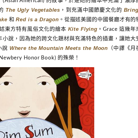
Asian American) 的故事，於是她的繪本中充滿了濃
The Ugly Vegetables
Brin
的
，到充滿中國節慶文化的
ake
Red is a Dragon
和
。從描述美國的中國餐廳才有的
Kite Flying
述東方特有風俗文化的繪本
。Grace 這幾
年小說，因為她的跨文化題材與充滿特色的插畫，讓她大
Where the Mountain Meets the Moon
年小說
（中譯《月
ery Honor Book) 的殊榮！