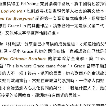
插畫獎得主
Ed Young 充滿濃濃中國風、將中國特色發揮
Lon Po Po
、
，也到處尋找刻畫現代華人社會的英文繪本
m for Everyone!
記得第一次看到這本繪本時，我興奮
 Grace Lin 的其他作品，猜想著她一定是移民第二代
素，又能將文字掌控得恰到好處。
e Lin（林珮思）分享自己小時候的成長經驗，才知道她的父
區。從小 Grace 和她的兩位姊姊一直都認為自己就是
Five Chinese Brothers
的繪本唸給全班聽，說 “This i
This is where Grace came from!”，Grace 當時不
笑的人不一樣！後來，她開始畫畫，她喜歡西方的童話故
次她到歐洲旅行，當她在畫城堡的素描時，一位路人問她
她才開始追溯內心文化認同的疑問：「我是什麼人？」她
所接受的美國教育，卻讓她擁有西式的思維。