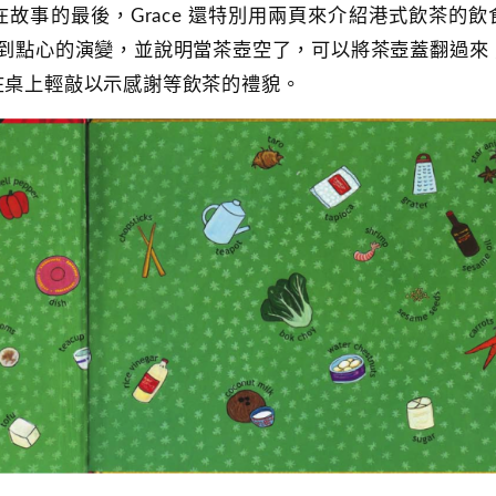
故事的最後，Grace 還特別用兩頁來介紹港式飲茶的飲
紹到點心的演變，並說明當茶壺空了，可以將茶壺蓋翻過來
在桌上輕敲以示感謝等飲茶的禮貌。