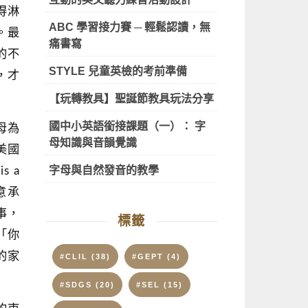
得淋
ABC 學習接力賽 ─ 輕鬆認讀，無
。最
痛書寫
的不
STYLE 兒童英檢的考前準備
，才
【玩轉教具】聖誕節教具玩法分享
國中小英語銜接課題（一）： 字
母為
母知識與音韻覺識
美國
字母與自然發音的教學
s a
願意承
事，
標籤
「你
的家
#CLIL
(38)
#GEPT
(4)
#SDGS
(20)
#SEL
(15)