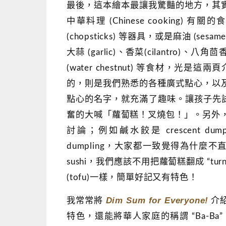
最後，這本繪本最讓我驚豔的地方，其
中華料理 (Chinese cooking) 有關
(chopsticks) 等器具，或是麻油 (sesame
大蒜 (garlic)、香菜(cilantro)、八角茴
(water chestnut) 等食材
的，則是我們熟悉的各種廣式點心，以
點心的名字，就充滿了趣味。讓孩子先試著聽聽看 
奮的大喊「蘿蔔糕！叉燒包！」。另外，因
討論；例如鹹水餃是 crescent dumpli
dumpling，大家都一致覺得為什麼
sushi，我們應該不用把蘿蔔糕翻成 “turni
(tofu)一樣，簡單好記又有特色！
Dim Sum for Everyone!
我常常將
介
特色，還能將華人家庭的稱謂 “Ba-Ba”、”