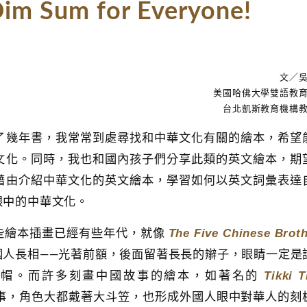
Sum for Everyone!
文／
美國哈佛大學雙語教
台北凱斯教育機構
了幾年書，我常常到處尋找和中華文化有關的繪本，希望
文化。同時，我也和國內孩子們分享此類的英文繪本，期
藉由介紹中華文化的英文繪本，學習如何以英文詞彙表達
眼中的中華文化。
The Five Chinese Brot
些繪本插畫已經有些年代，就像
國人長相――光著前額，後面留著長長的辮子，眼睛一定是
Tikki T
圓帽。而許多刻畫中國故事的繪本，如著名的
事，角色大都戴著大斗笠，也形成外國人眼中對華人的刻