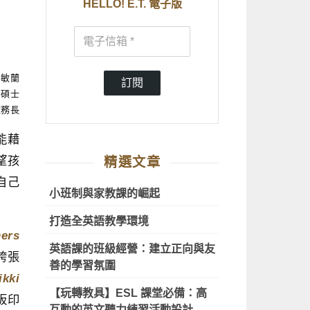
HELLO! E.T. 電子版
吳敏蘭
訂閱
育碩士
教務長
能藉
望孩
精選文章
自己
小班制與家教課的崛起
打造全英語教學環境
hers
英語課的班級經營：建立正向與友
誇張
善的學習氛圍
ikki
【玩轉教具】ESL 課堂必備：高
板印
互動的英文聽力練習活動設計