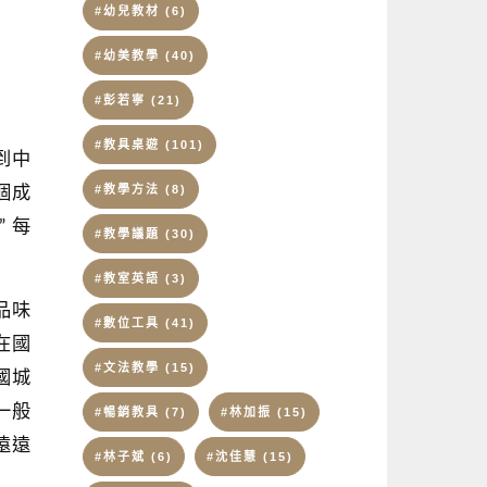
#幼兒教材
(6)
#幼美教學
(40)
#彭若寧
(21)
#教具桌遊
(101)
到中
#教學方法
(8)
個成
” 每
#教學議題
(30)
#教室英語
(3)
品味
#數位工具
(41)
在國
#文法教學
(15)
國城
一般
#暢銷教具
(7)
#林加振
(15)
遠遠
#林子斌
(6)
#沈佳慧
(15)