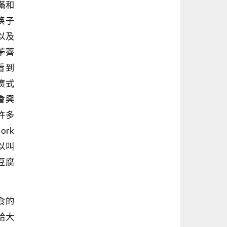
滿和
、筷子
，以及
、荸薺
看到
廣式
就會興
許多
ork
以叫
像豆腐
食的
紹給大