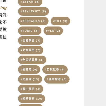
厚的東
#STEAM
(4)
ging
#STYLE/JET
(8)
特殊
#TEDTALKS
(6)
#TKT
(3)
年來不
受歡
#TOEIC
(2)
#YLE
(2)
夜仙
#任務學習
(3)
#兒童英檢
(7)
#全美語教學
(3)
#劉楚筠
(9)
#口說教學
(7)
#史嘉琳
(13)
#國中會考
(3)
#國中英語
(4)
#國際教育
(10)