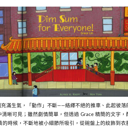
則充滿生氣，「動作」不斷――絡繹不絕的推車、此起彼落
晰可見；雖然劇情簡單，但透過 Grace 精簡的文字，
讀的時候，不斷地被小細節所吸引，從碗盤上的紋飾到衣