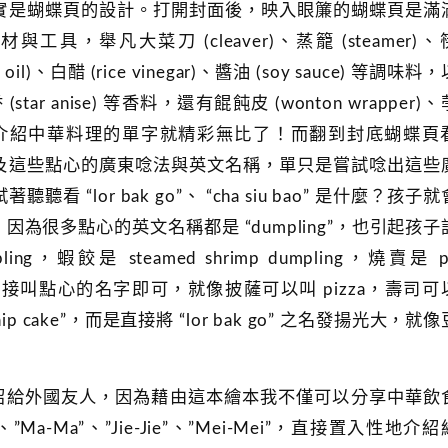
實是蝴蝶頁的設計。打開封面後，映入眼簾的蝴蝶頁是滿
的食材與工具，舉凡大菜刀 (cleaver)、蒸籠 (steamer)
 oil)、白醋 (rice vinegar)、醬油 (soy sauce) 等調味料
香 (star anise) 等香料，還有餛飩皮 (wonton wrapper)
，光是這兩頁介紹中華料理的單字就精彩無比了！而翻到封底蝴蝶頁
及這些點心的廣東唸法與英文名稱，單只是嘗試唸出這些
“lor bak go”、 “cha siu bao” 是什麼？孩子
為很多點心的英文名稱都是 “dumpling”，也引起孩子
ng，蝦餃是 steamed shrimp dumpling，燒賣是 p
不直接叫點心的名字即可，就像披薩可以叫 pizza，壽司可
p cake”，而是直接將 “lor bak go” 之名發揚光大，就
紹給外國友人，因為藉由這本繪本我不僅可以分享中華飲
Ma-Ma”、”Jie-Jie”、”Mei-Mei”，直接置入性地介