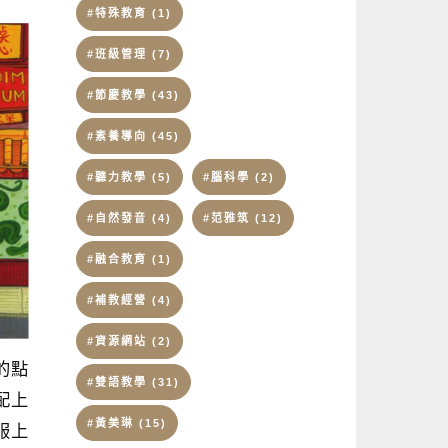
#特殊教育
(1)
#班級管理
(7)
#節慶教學
(43)
#素養導向
(45)
#聽力教學
(5)
#腦科學
(2)
#自然發音
(4)
#范雅筑
(12)
#融合教育
(1)
#補教經營
(4)
#資源網站
(2)
的點
#雙語教學
(31)
配上
#黃美琳
(15)
服上