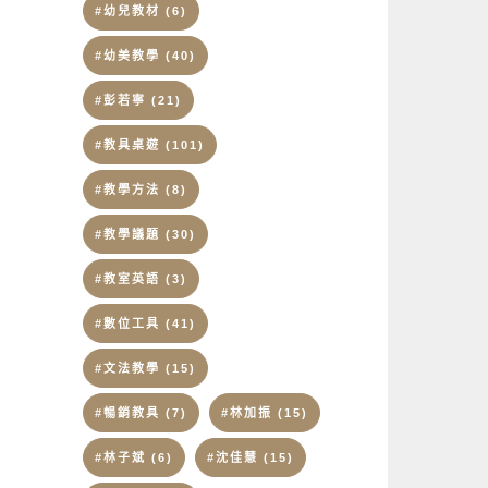
#幼兒教材
(6)
#幼美教學
(40)
#彭若寧
(21)
#教具桌遊
(101)
#教學方法
(8)
#教學議題
(30)
#教室英語
(3)
#數位工具
(41)
#文法教學
(15)
#暢銷教具
(7)
#林加振
(15)
#林子斌
(6)
#沈佳慧
(15)