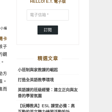
HELLO! E.T. 電子版
 D小編
訂閱
蠅卡
孩子
的觀
精選文章
性。
小班制與家教課的崛起
動方
打造全英語教學環境
值。
進而
英語課的班級經營：建立正向與友
善的學習氛圍
【玩轉教具】ESL 課堂必備：高
互動的英文聽力練習活動設計