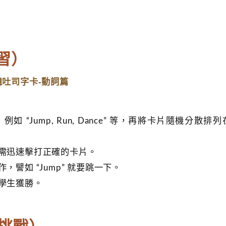
學習）
憶吐司字卡-動詞篇
如 “Jump, Run, Dance” 等，再將卡片隨機分散排
到後需迅速擊打正確的卡片。
作，譬如 “Jump” 就要跳一下。
的學生獲勝。