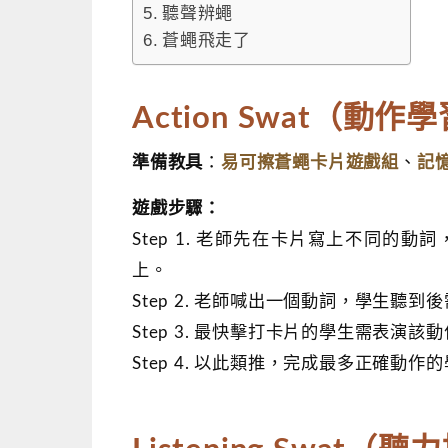
聽聲辨蠅
蒼蠅飛走了
Action Swat（動作
易可擦蒼蠅卡片遊戲組
記
準備教具
：
、
遊戲步驟：
Step 1. 老師先在卡片寫上不同的動詞，例
上。
Step 2. 老師喊出一個動詞，學生聽
Step 3. 最快擊打卡片的學生需表演該動
Step 4. 以此類推，完成最多正確動作