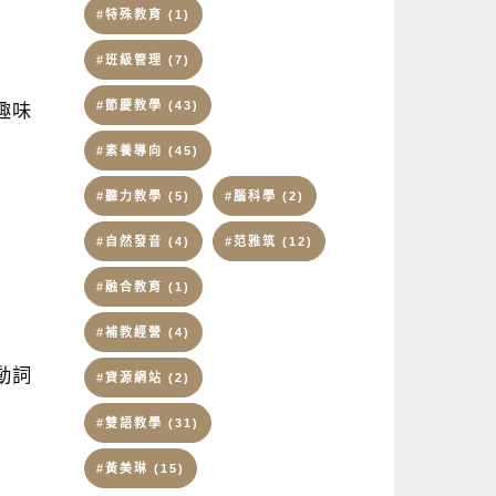
#特殊教育
(1)
#班級管理
(7)
#節慶教學
(43)
趣味
#素養導向
(45)
#聽力教學
(5)
#腦科學
(2)
#自然發音
(4)
#范雅筑
(12)
#融合教育
(1)
#補教經營
(4)
動詞
#資源網站
(2)
#雙語教學
(31)
#黃美琳
(15)