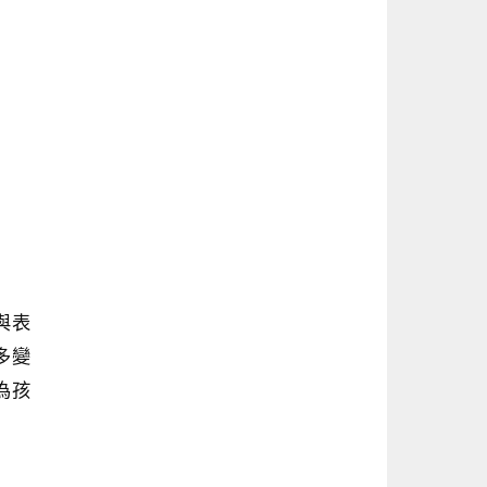
與表
多變
為孩