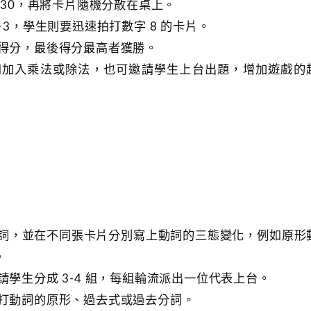
 1-30，再將卡片隨機分散在桌上。
 5+3，學生則要迅速拍打數字 8 的卡片。
生可得分，最後得分最高者獲勝。
，譬如加入乘法或除法，也可邀請學生上台出題，增加遊戲的
規則動詞，並在不同張卡片分別寫上動詞的三態變化，例如原形
。
並請學生分成 3-4 組，每組輪流派出一位代表上台。
速拍打動詞的原形、過去式或過去分詞。