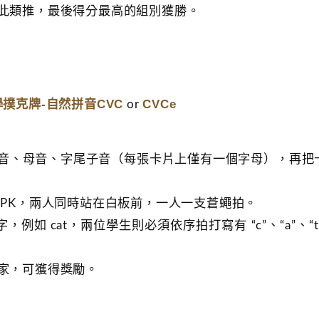
。以此類推，最後得分最高的組別獲勝。
學撲克牌-自然拼音CVC
CVCe
or
字首子音、母音、字尾子音（每張卡片上僅有一個字母），再把
互相 PK，兩人同時站在白板前，一人一支蒼蠅拍。
 單字，例如 cat，兩位學生則必須依序拍打寫有 “c”、“a”、“t
為贏家，可獲得獎勵。